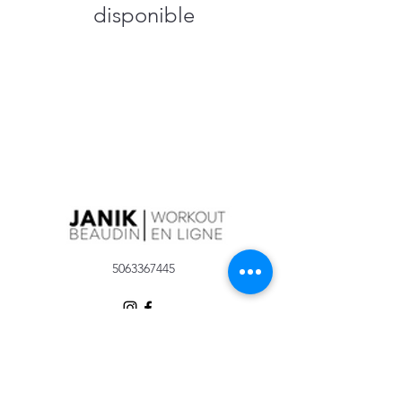
disponible
5063367445
©2020 par Janik Beaudin
Inscris-toi à l'infolettre afin de