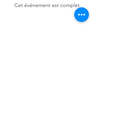
Cet événement est complet
Partager cet événement
5063367445
©2020 par Janik Beaudin
Inscris-toi à l'infolettre afin de