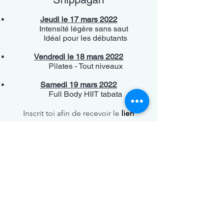
Jeudi le 17 mars 2022
Intensité légère sans saut
Idéal pour les débutants
Vendredi le 18 mars 2022
Pilates - Tout niveaux
Samedi 19 mars 2022
Full Body HIIT tabata
Inscrit toi afin de recevoir le
lien
YouTube
pour tes worktout gratuits!
Tu recevras un courriel avec un lien
pour chaque workout!
Je souhaite m'inscrire à l'inforlettre afin de
recevoir les actualités et les nouveautés