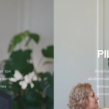
PI
et ton
Amélior
a santé
abdominale 
ories
tensio
consc