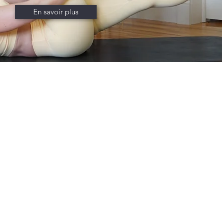
En savoir plus
olettre afin de recevoir
les
nouveautés en exclusivité
Envoyer