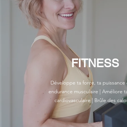
FITNESS
Développe ta force, ta puissance 
endurance musculaire | Améliore t
cardiovasculaire | Brûle des cal