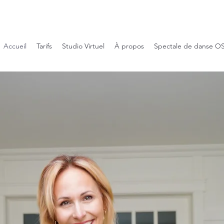
Obtenez un essai GRATUIT de 7 jours!
Accueil
Tarifs
Studio Virtuel
À propos
Spectale de danse O