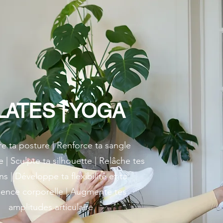
LATES | YOGA
e ta posture | Renforce ta sangle
| Sculpte ta silhouette | Relâche tes
ns | Développe ta flexibilité et ta
ience corporelle | Augmente tes
amplitudes articulaire