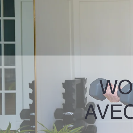
WO
AVE