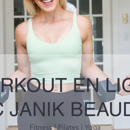
RKOUT EN LI
C JANIK BEA
Fitness | Pilates | Yoga